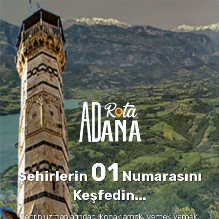
01
Şehirlerin
Numarasını
Keşfedin...
Şehrin uzmanlarından; konaklamak, yemek yemek,