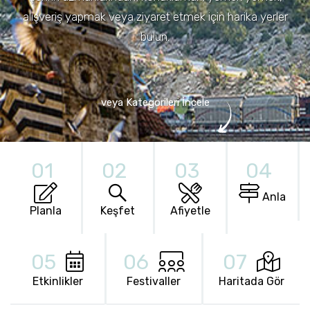
alışveriş yapmak veya ziyaret etmek için harika yerler
bulun.
veya Kategorileri İncele
01
02
03
04
Anla
Planla
Keşfet
Afiyetle
05
06
07
Etkinlikler
Festivaller
Haritada Gör